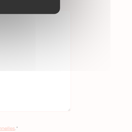
nelles
.
*