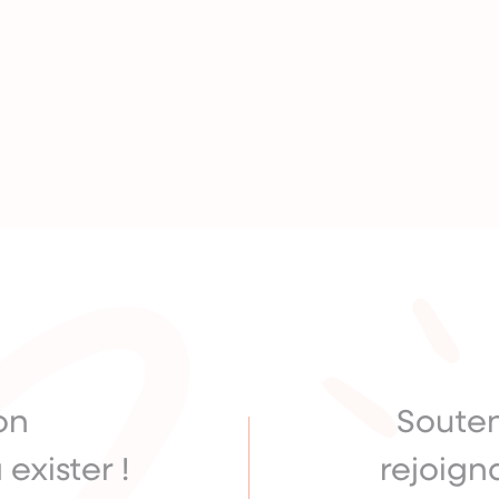
on
Soute
 exister !
rejoigna