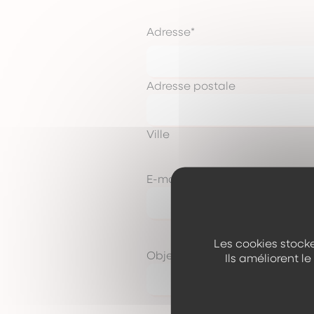
Adresse
*
Adresse postale
Ville
E-mail
*
Les cookies stocke
Objet du message
*
Ils améliorent l