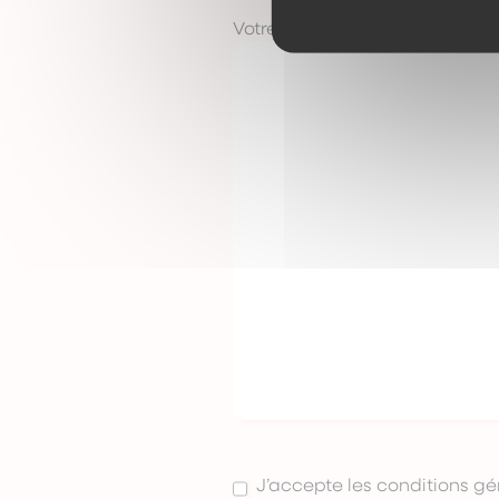
Votre message
*
RGPD
*
J’accepte les conditions gén