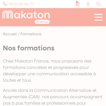
Panneau de gestion des cookies
0
02 51 05 96 77
Menu
Notre mission
Nos formations
Accueil
/
Formations
Ressources et supports
Nos formations
Soutenir l’association
Chez Makaton France, nous proposons des
formations concrètes et progressives pour
Ça bouge !
développer une communication accessible à
toutes et tous.
Nous contacter
Ancrés dans la Communication Alternative et
Augmentée (CAA), nos parcours accompagnent
pas à pas familles et professionnels pour