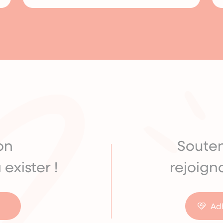
on
Soute
 exister !
rejoigna
Adh