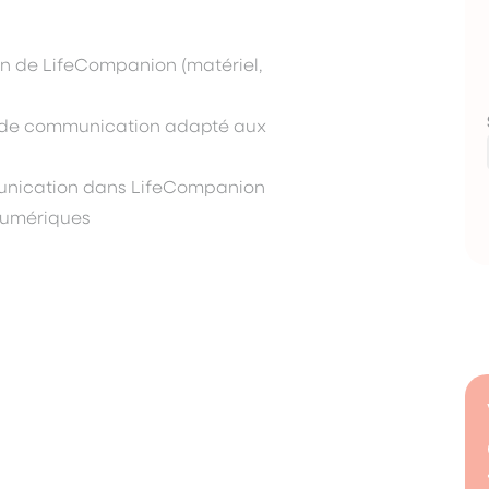
ion de LifeCompanion (matériel,
x de communication adapté aux
munication dans LifeCompanion
 numériques