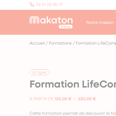
Panneau de gestion des cookies
02 51 05 96 77
Notre mission
Accueil
/
Formations
/
Formation LifeCom
En ligne
Formation LifeC
Plage
À PARTIR DE
120,00
€
–
220,00
€
de
prix :
Cette formation permet de découvrir le 