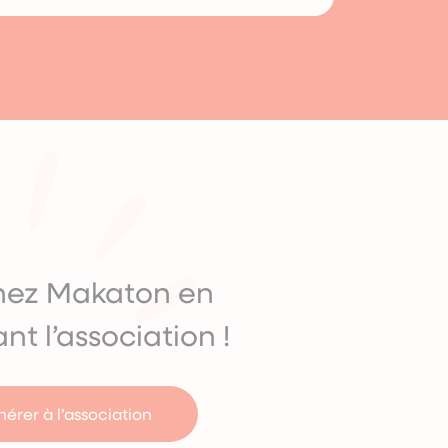
nez Makaton en
nt l’association !
érer à l’association