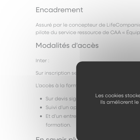
Encadrement
Assuré par le concepteur de LifeCompanio
pilote du service ressource de CAA « Équi
Modalités d'accès
Inter :
Sur inscription selon les dates proposées
L’accès à la formation Intra s’effectue :
Les cookies stocke
Sur devis signé,
Ils améliorent l
Suivi d’un appel à candidature mensue
Et d’un entretien pédagogique visant à 
formation.
En savoir plus