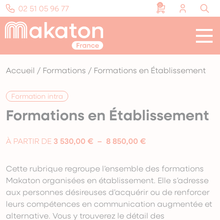
Panneau de gestion des cookies
0
02 51 05 96 77
Menu
Notre mission
Nos formations
Accueil
/
Formations
/
Formations en Établissement
Ressources et supports
Formation intra
Formations en Établissement
Soutenir l’association
Plage
À PARTIR DE
3 530,00
€
–
8 850,00
€
Ça bouge !
de
prix :
Cette rubrique regroupe l’ensemble des formations
Nous contacter
3
Makaton organisées en établissement. Elle s’adresse
530,00 €
aux personnes désireuses d’acquérir ou de renforcer
à
leurs compétences en communication augmentée et
8
alternative. Vous y trouverez le détail des