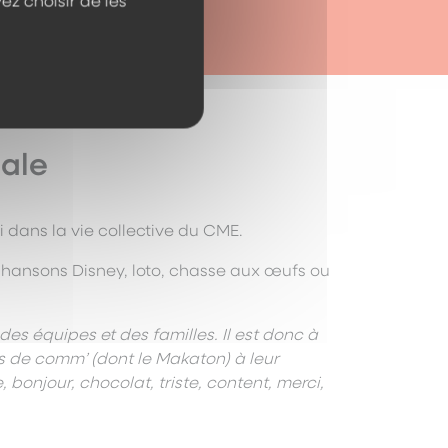
ez choisir de les
dale
dans la vie collective du CME.
chansons Disney, loto, chasse aux œufs ou
s équipes et des familles. Il est donc à
s de comm’ (dont le Makaton) à leur
, bonjour, chocolat, triste, content, merci,