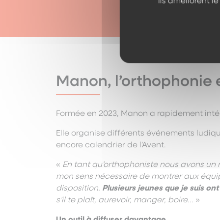
Ils améliorent l
Manon, l’orthophonie
Formée en 2023, Manon a rapidement intégr
Elle organise différents événements ludiq
encore calendrier de l’Avent.
«
En tant qu’orthophoniste nous avons un r
mon sens nécessaire de montrer aux équipe
disposition.
Plusieurs jeunes que je suis o
s’il te plaît, aurevoir, manger, boire..
. »
Un outil à diffuser davantage