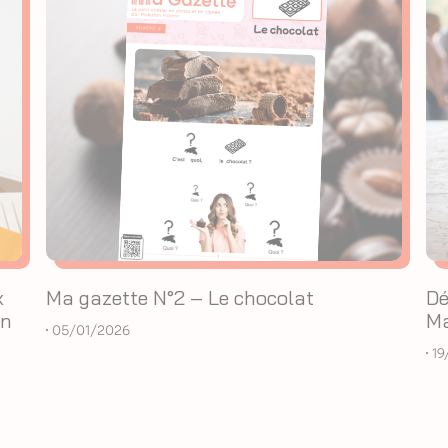
x
Ma gazette N°2 – Le chocolat
Dé
on
Ma
05/01/2026
19