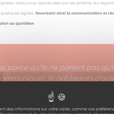
 signées, beaucoup appréciées par les enfants qui regard
quelques signes,
favorisant ainsi la communication et r
aton au quotidien
.
s parce qu’ils ne parlent pas qu’i
ommuniquer. Ils ont besoin d’aide 
 faire comprendre. C’est très enri
onnellement, on peut voir leurs p
qu’ils sont acteurs de leur vie
nt des informations sur votre visite, comme vos préférenc