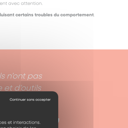
ent avec attention.
éduisant certains troubles du comportement
.
ls n’ont pas
et d’outils
chissant
rogrès et
es et interactions.