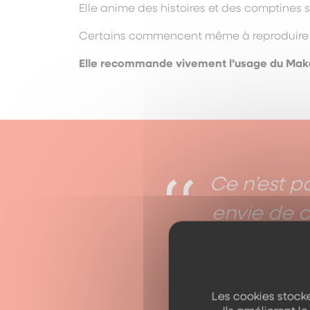
Elle anime des histoires et des comptines
Certains commencent même à reproduire 
Elle recommande vivement l’usage du Mak
Ce n’est pa
envie de c
pour se
professi
Les cookies stocke