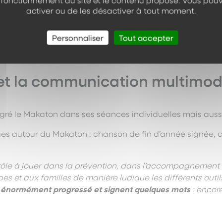
e fonctionnement du site et le contenu proposé. Vous pouv
activer ou de les désactiver à tout moment.
Personnaliser
Tout accepter
 et la communication multimo
é le Makaton dans ses séances individuelles mais aussi 
ues autour du Makaton : chanson de fin d’année signée, 
ôle à jouer dans la prévention, dans l’accompagnement de
s et aux familles de manière ludique les différents outil
nt énormément progressé et signent quelques mots
: encore