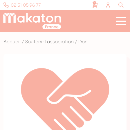
Panneau de gestion des cookies
0
02 51 05 96 77
Menu
Notre mission
Nos formations
Accueil
/
Soutenir l'association
/
Don
Ressources et supports
Soutenir l’association
Ça bouge !
Nous contacter