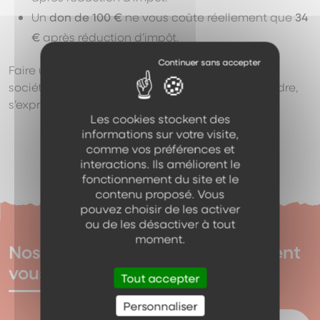
Un
don de 100 €
ne vous coûte réellement que
34
€
après réduction d’impôt.
Faire un don, c’est agir concrètement pour une
société plus inclusive, où chacun peut comprendre,
s’exprimer et être entendu.
Les cookies stockent des
informations sur votre visite,
comme vos préférences et
interactions. Ils améliorent le
fonctionnement du site et le
contenu proposé. Vous
pouvez choisir de les activer
ou de les désactiver à tout
moment.
Nos autres produits qui pourraient
vous intéresser
Tout accepter
Personnaliser