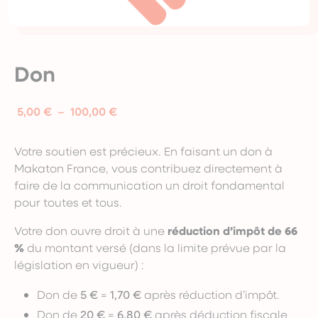
Don
Plage
5,00
€
–
100,00
€
de
prix :
Votre soutien est précieux. En faisant un don à
5,00 €
Makaton France, vous contribuez directement à
à
faire de la communication un droit fondamental
100,00 €
pour toutes et tous.
Votre don ouvre droit à une
réduction d’impôt de 66
%
du montant versé (dans la limite prévue par la
législation en vigueur) :
Don de
5
€
=
1,70 €
après réduction d’impôt.
Don de
20 €
=
6,80 €
après déduction fiscale