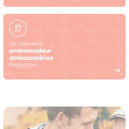
Je deviens
ambassadeur
ambassadrice
Makaton